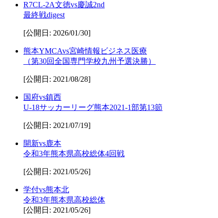
R7CL-2A文徳vs慶誠2nd
最終戦digest
[公開日: 2026/01/30]
熊本YMCAvs宮崎情報ビジネス医療
（第30回全国専門学校九州予選決勝）
[公開日: 2021/08/28]
国府vs鎮西
U-18サッカーリーグ熊本2021-1部第13節
[公開日: 2021/07/19]
開新vs鹿本
令和3年熊本県高校総体4回戦
[公開日: 2021/05/26]
学付vs熊本北
令和3年熊本県高校総体
[公開日: 2021/05/26]